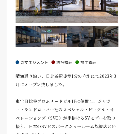
CIマネジメント
設計監理
施工管理
晴海通り沿い、日比谷駅徒歩
1
分の立地にて
2023
年
3
月にオープン致しました。
東宝日比谷プロムナードビル
1F
に位置し、ジャガ
ー・ランドローバー社のスペシャル・ビークル・オ
ペレーションズ（
SVO
）が手掛ける
SV
モデルを取り
扱う、日本の
SV
ビスポークショールーム旗艦店とい