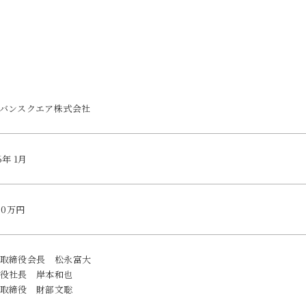
バンスクエア株式会社
6年 1月
500万円
取締役会長 松永富大
役社長 岸本和也
取締役 財部文聡