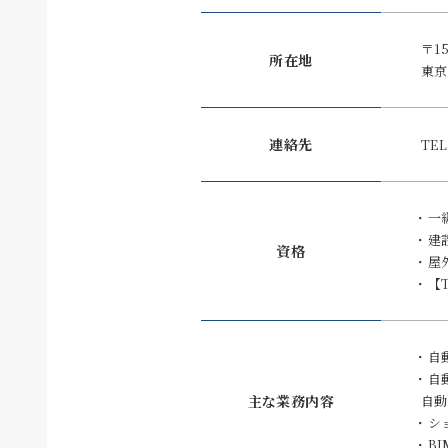
〒15
所在地
東京
連絡先
TEL
一
建
資格
屋
【
自
自
主な業務内容
自動
シ
BI