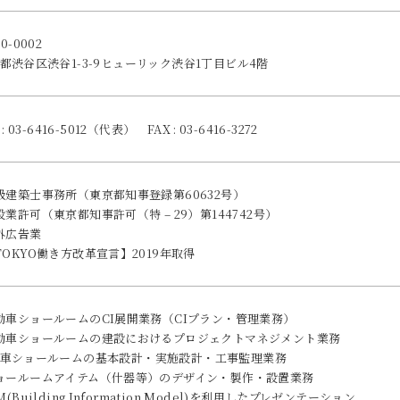
0-0002
都渋谷区渋谷1-3-9ヒューリック渋谷1丁目ビル4階
 : 03-6416-5012（代表）
FAX : 03-6416-3272
級建築士事務所（東京都知事登録第60632号）
設業許可（東京都知事許可（特 – 29）第144742号）
外広告業
TOKYO働き方改革宣言】2019年取得
動車ショールームのCI展開業務（CIプラン・管理業務）
動車ショールームの建設におけるプロジェクトマネジメント業務
車ショールームの基本設計・実施設計・工事監理業務
ョールームアイテム（什器等）のデザイン・製作・設置業務
M(Building Information Model)を利用したプレゼンテーション