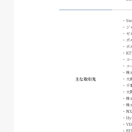
Ste
ジ
ゼ
ポ
ボ
K
コ
コ
株
主な取引先
大
千
大
株
株
N
Hy
VE
BY