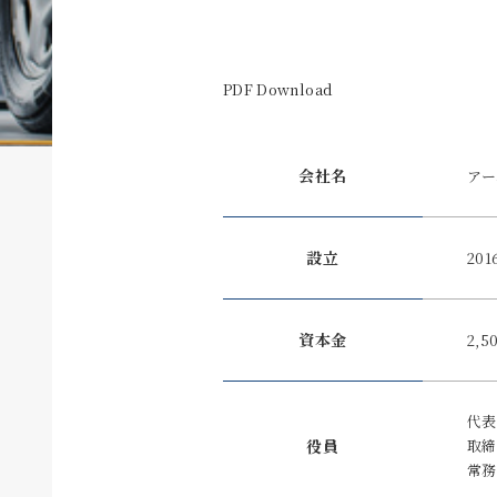
PDF Download
会社名
アー
設立
201
資本金
2,
代表
役員
取締
常務